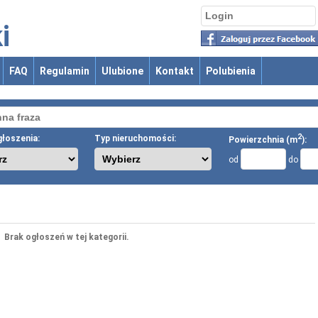
i
FAQ
Regulamin
Ulubione
Kontakt
Polubienia
2
łoszenia:
Typ nieruchomości:
Powierzchnia (m
):
od
do
Brak ogłoszeń w tej kategorii.