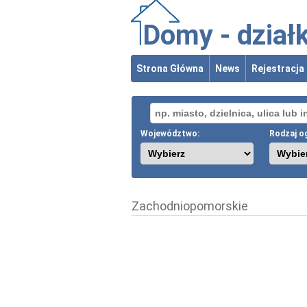
Domy - działk
ogłoszenia
Strona Główna
News
Rejestracja
Województwo:
Rodzaj og
Zachodniopomorskie