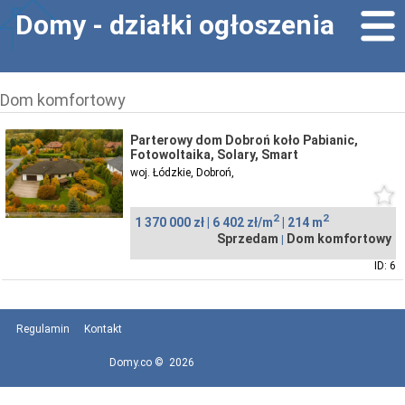
Domy - działki ogłoszenia
Dom komfortowy
Parterowy dom Dobroń koło Pabianic,
Fotowoltaika, Solary, Smart
woj. Łódzkie, Dobroń,
2
2
1 370 000 zł |
6 402 zł/m
|
214 m
Sprzedam
Dom komfortowy
|
ID: 6
Regulamin
Kontakt
Domy.co © 2026